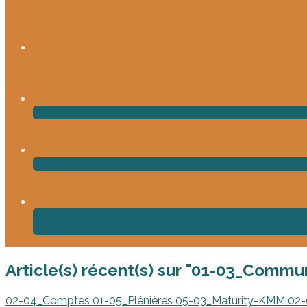
Article(s) récent(s) sur "01-03_Commu
02-04_Comptes
01-05_Plénières
05-03_Maturity-KMM
02-