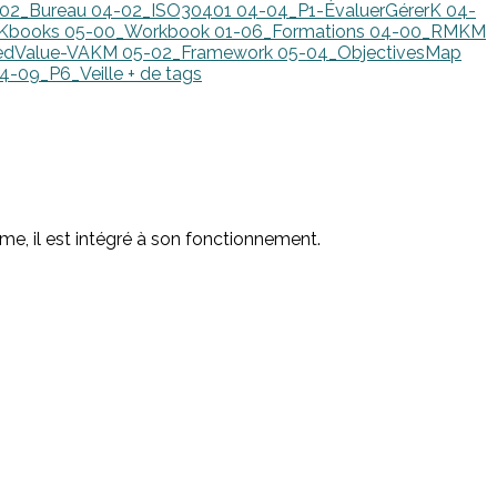
-02_Bureau
04-02_ISO30401
04-04_P1-ÉvaluerGérerK
04-
_Kbooks
05-00_Workbook
01-06_Formations
04-00_RMKM
edValue-VAKM
05-02_Framework
05-04_ObjectivesMap
4-09_P6_Veille
+ de tags
e, il est intégré à son fonctionnement.