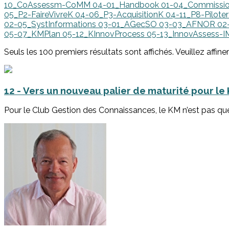
10_CoAssessm-CoMM
04-01_Handbook
01-04_Commissi
05_P2-FaireVivreK
04-06_P3-AcquisitionK
04-11_P8-Pilot
02-05_SystInformations
03-01_AGecSO
03-03_AFNOR
02
05-07_KMPlan
05-12_KInnovProcess
05-13_InnovAssess-
Seuls les 100 premiers résultats sont affichés. Veuillez affine
12 - Vers un nouveau palier de maturité pour le 
Pour le Club Gestion des Connaissances, le KM n’est pas qu