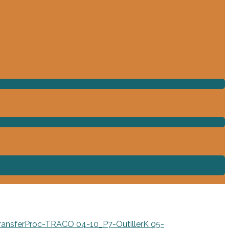
TransferProc-TRACO
04-10_P7-OutillerK
05-