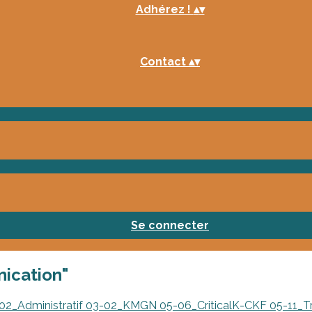
Adhérez !
▴
▾
Contact
▴
▾
Se connecter
nication"
02_Administratif
03-02_KMGN
05-06_CriticalK-CKF
05-11_