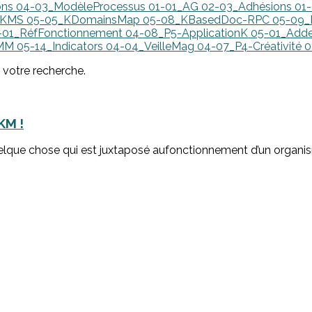
ons
04-03_ModèleProcessus
01-01_AG
02-03_Adhésions
01
erKMS
05-05_KDomainsMap
05-08_KBasedDoc-RPC
05-09
-01_RéfFonctionnement
04-08_P5-ApplicationK
05-01_Add
IMM
05-14_Indicators
04-04_VeilleMag
04-07_P4-Créativité
0
r votre recherche.
KM !
elque chose qui est juxtaposé aufonctionnement d’un organism