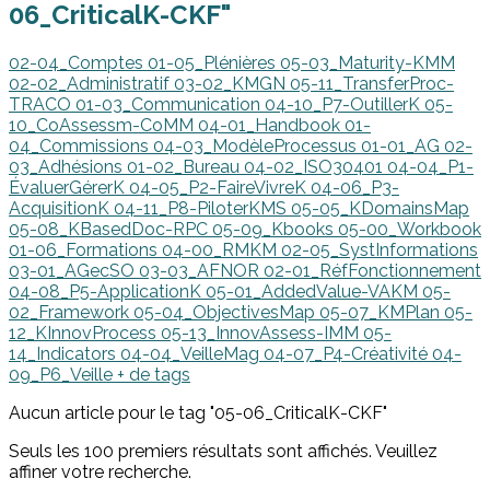
06_CriticalK-CKF"
02-04_Comptes
01-05_Plénières
05-03_Maturity-KMM
02-02_Administratif
03-02_KMGN
05-11_TransferProc-
TRACO
01-03_Communication
04-10_P7-OutillerK
05-
10_CoAssessm-CoMM
04-01_Handbook
01-
04_Commissions
04-03_ModèleProcessus
01-01_AG
02-
03_Adhésions
01-02_Bureau
04-02_ISO30401
04-04_P1-
ÉvaluerGérerK
04-05_P2-FaireVivreK
04-06_P3-
AcquisitionK
04-11_P8-PiloterKMS
05-05_KDomainsMap
05-08_KBasedDoc-RPC
05-09_Kbooks
05-00_Workbook
01-06_Formations
04-00_RMKM
02-05_SystInformations
03-01_AGecSO
03-03_AFNOR
02-01_RéfFonctionnement
04-08_P5-ApplicationK
05-01_AddedValue-VAKM
05-
02_Framework
05-04_ObjectivesMap
05-07_KMPlan
05-
12_KInnovProcess
05-13_InnovAssess-IMM
05-
14_Indicators
04-04_VeilleMag
04-07_P4-Créativité
04-
09_P6_Veille
+ de tags
Aucun article pour le tag "05-06_CriticalK-CKF"
Seuls les 100 premiers résultats sont affichés. Veuillez
affiner votre recherche.