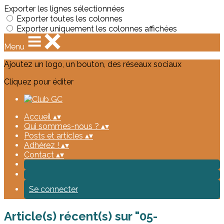
Exporter les lignes sélectionnées
Exporter toutes les colonnes
Exporter uniquement les colonnes affichées
Menu
Ajoutez un logo, un bouton, des réseaux sociaux
Cliquez pour éditer
Accueil
▴
▾
Qui sommes-nous ?
▴
▾
Posts et articles
▴
▾
Adhérez !
▴
▾
Contact
▴
▾
Se connecter
Article(s) récent(s) sur "05-