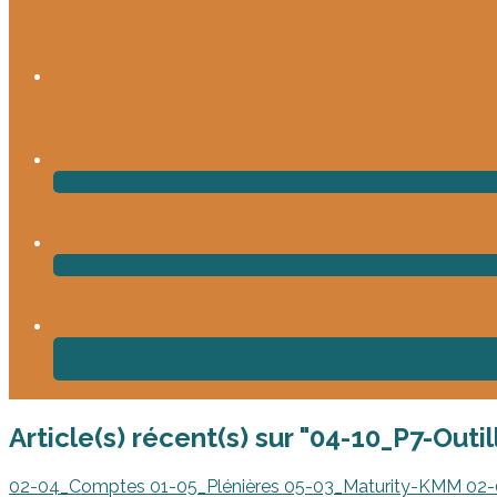
Article(s) récent(s) sur "04-10_P7-Outil
02-04_Comptes
01-05_Plénières
05-03_Maturity-KMM
02-