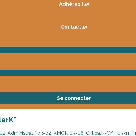
Adhérez !
▴
▾
Contact
▴
▾
Se connecter
lerK"
02_Administratif
03-02_KMGN
05-06_CriticalK-CKF
05-11_