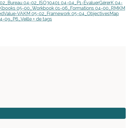
-02_Bureau
04-02_ISO30401
04-04_P1-ÉvaluerGérerK
04-
_Kbooks
05-00_Workbook
01-06_Formations
04-00_RMKM
edValue-VAKM
05-02_Framework
05-04_ObjectivesMap
4-09_P6_Veille
+ de tags