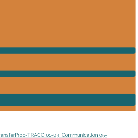
TransferProc-TRACO
01-03_Communication
05-