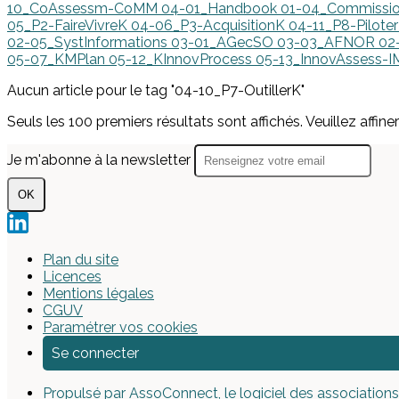
10_CoAssessm-CoMM
04-01_Handbook
01-04_Commissi
05_P2-FaireVivreK
04-06_P3-AcquisitionK
04-11_P8-Pilot
02-05_SystInformations
03-01_AGecSO
03-03_AFNOR
02
05-07_KMPlan
05-12_KInnovProcess
05-13_InnovAssess-
Aucun article pour le tag "04-10_P7-OutillerK"
Seuls les 100 premiers résultats sont affichés. Veuillez affine
Je m'abonne à la newsletter
OK
Plan du site
Licences
Mentions légales
CGUV
Paramétrer vos cookies
Se connecter
Propulsé par AssoConnect, le logiciel des associations