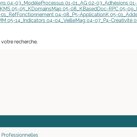
ons
04-03_ModèleProcessus
01-01_AG
02-03_Adhésions
01
erKMS
05-05_KDomainsMap
05-08_KBasedDoc-RPC
05-09
-01_RéfFonctionnement
04-08_P5-ApplicationK
05-01_Add
IMM
05-14_Indicators
04-04_VeilleMag
04-07_P4-Créativité
0
r votre recherche.
 Professionnelles