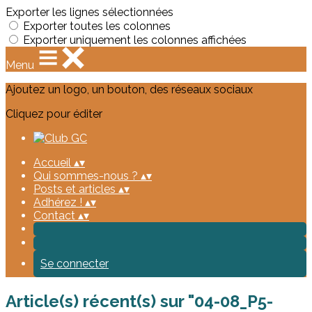
Exporter les lignes sélectionnées
Exporter toutes les colonnes
Exporter uniquement les colonnes affichées
Menu
Ajoutez un logo, un bouton, des réseaux sociaux
Cliquez pour éditer
Accueil
▴
▾
Qui sommes-nous ?
▴
▾
Posts et articles
▴
▾
Adhérez !
▴
▾
Contact
▴
▾
Se connecter
Article(s) récent(s) sur "04-08_P5-