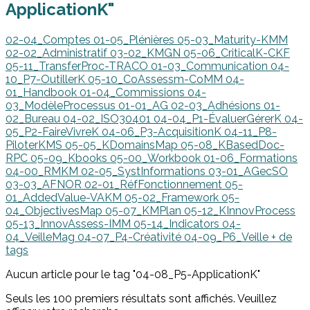
ApplicationK"
02-04_Comptes
01-05_Plénières
05-03_Maturity-KMM
02-02_Administratif
03-02_KMGN
05-06_CriticalK-CKF
05-11_TransferProc-TRACO
01-03_Communication
04-
10_P7-OutillerK
05-10_CoAssessm-CoMM
04-
01_Handbook
01-04_Commissions
04-
03_ModèleProcessus
01-01_AG
02-03_Adhésions
01-
02_Bureau
04-02_ISO30401
04-04_P1-ÉvaluerGérerK
04-
05_P2-FaireVivreK
04-06_P3-AcquisitionK
04-11_P8-
PiloterKMS
05-05_KDomainsMap
05-08_KBasedDoc-
RPC
05-09_Kbooks
05-00_Workbook
01-06_Formations
04-00_RMKM
02-05_SystInformations
03-01_AGecSO
03-03_AFNOR
02-01_RéfFonctionnement
05-
01_AddedValue-VAKM
05-02_Framework
05-
04_ObjectivesMap
05-07_KMPlan
05-12_KInnovProcess
05-13_InnovAssess-IMM
05-14_Indicators
04-
04_VeilleMag
04-07_P4-Créativité
04-09_P6_Veille
+ de
tags
Aucun article pour le tag "04-08_P5-ApplicationK"
Seuls les 100 premiers résultats sont affichés. Veuillez