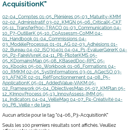
AcquisitionK"
02-04_Comptes
01-05_Plénières
05-03_Maturity-KMM
02-02_Administratif
03-02_KMGN
05-06_CriticalK-CKF
05-11_TransferProc-TRACO
01-03_Communication
04-
10_P7-OutillerK
05-10_CoAssessm-CoMM
04-
01_Handbook
01-04_Commissions
04-
03_ModèleProcessus
01-01_AG
02-03_Adhésions
01-
02_Bureau
04-02_ISO30401
04-04_P1-ÉvaluerGérerK
04-
05_P2-FaireVivreK
04-11_P8-PiloterKMS
05-
05_KDomainsMap
05-08_KBasedDoc-RPC
05-
09_Kbooks
05-00_Workbook
01-06_Formations
04-
00_RMKM
02-05_SystInformations
03-01_AGecSO
03-
03_AFNOR
02-01_RéfFonctionnement
04-08_P5-
ApplicationK
05-01_AddedValue-VAKM
05-
02_Framework
05-04_ObjectivesMap
05-07_KMPlan
05-
12_KInnovProcess
05-13_InnovAssess-IMM
05-
14_Indicators
04-04_VeilleMag
04-07_P4-Créativité
04-
09_P6_Veille
+ de tags
Aucun article pour le tag "04-06_P3-AcquisitionK"
Seuls les 100 premiers résultats sont affichés. Veuillez