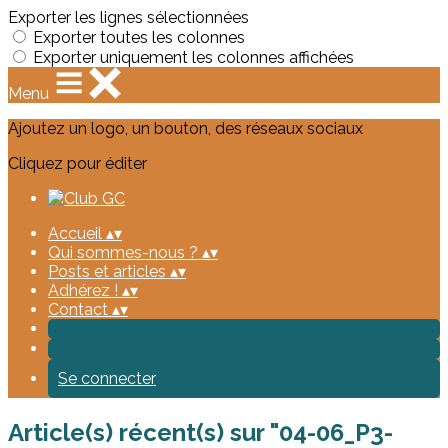
Exporter les lignes sélectionnées
Exporter toutes les colonnes
Exporter uniquement les colonnes affichées
Menu
Ajoutez un logo, un bouton, des réseaux sociaux
Cliquez pour éditer
Accueil
▴
▾
Qui sommes-nous ?
▴
▾
Posts et articles
▴
▾
Adhérez !
▴
▾
Contact
▴
▾
Se connecter
Article(s) récent(s) sur "04-06_P3-