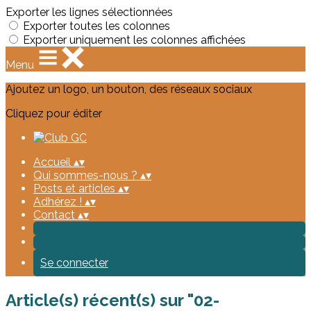
Exporter les lignes sélectionnées
Exporter toutes les colonnes
Exporter uniquement les colonnes affichées
Menu
Ajoutez un logo, un bouton, des réseaux sociaux
Cliquez pour éditer
Accueil
▴
▾
Qui sommes-nous ?
▴
▾
Posts et articles
▴
▾
Adhérez !
▴
▾
Contact
▴
▾
Se connecter
Article(s) récent(s) sur "02-