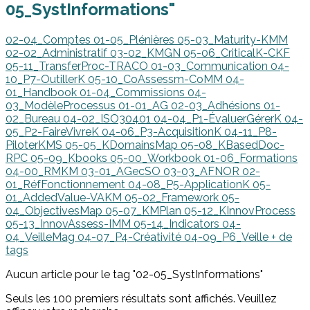
05_SystInformations"
02-04_Comptes
01-05_Plénières
05-03_Maturity-KMM
02-02_Administratif
03-02_KMGN
05-06_CriticalK-CKF
05-11_TransferProc-TRACO
01-03_Communication
04-
10_P7-OutillerK
05-10_CoAssessm-CoMM
04-
01_Handbook
01-04_Commissions
04-
03_ModèleProcessus
01-01_AG
02-03_Adhésions
01-
02_Bureau
04-02_ISO30401
04-04_P1-ÉvaluerGérerK
04-
05_P2-FaireVivreK
04-06_P3-AcquisitionK
04-11_P8-
PiloterKMS
05-05_KDomainsMap
05-08_KBasedDoc-
RPC
05-09_Kbooks
05-00_Workbook
01-06_Formations
04-00_RMKM
03-01_AGecSO
03-03_AFNOR
02-
01_RéfFonctionnement
04-08_P5-ApplicationK
05-
01_AddedValue-VAKM
05-02_Framework
05-
04_ObjectivesMap
05-07_KMPlan
05-12_KInnovProcess
05-13_InnovAssess-IMM
05-14_Indicators
04-
04_VeilleMag
04-07_P4-Créativité
04-09_P6_Veille
+ de
tags
Aucun article pour le tag "02-05_SystInformations"
Seuls les 100 premiers résultats sont affichés. Veuillez