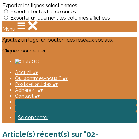
Exporter les lignes sélectionnées
Exporter toutes les colonnes
Exporter uniquement les colonnes affichées
Menu
Ajoutez un logo, un bouton, des réseaux sociaux
Cliquez pour éditer
Accueil
▴
▾
Qui sommes-nous ?
▴
▾
Posts et articles
▴
▾
Adhérez !
▴
▾
Contact
▴
▾
Se connecter
Article(s) récent(s) sur "02-