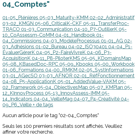
04_Comptes"
01-05_Plénières
05-03_Maturity-KMM
02-02_Administratif
03-02_KMGN
05-06_CriticalK-CKF
05-11_TransferProc-
TRACO
01-03_Communication
04-10_P7-OutillerK
05-
10_CoAssessm-CoMM
04-01_Handbook
01-
04_Commissions
04-03_ModèleProcessus
01-01_AG
02-
03_Adhésions
01-02_Bureau
04-02_ISO30401
04-04_P1-
ÉvaluerGérerK
04-05_P2-FaireVivreK
04-06_P3-
AcquisitionK
04-11_P8-PiloterKMS
05-05_KDomainsMap
05-08_KBasedDoc-RPC
05-09_Kbooks
05-00_Workbook
01-06_Formations
04-00_RMKM
02-05_SystInformations
03-01_AGecSO
03-03_AFNOR
02-01_RéfFonctionnement
04-08_P5-ApplicationK
05-01_AddedValue-VAKM
05-
02_Framework
05-04_ObjectivesMap
05-07_KMPlan
05-
12_KInnovProcess
05-13_InnovAssess-IMM
05-
14_Indicators
04-04_VeilleMag
04-07_P4-Créativité
04-
09_P6_Veille
+ de tags
Aucun article pour le tag "02-04_Comptes"
Seuls les 100 premiers résultats sont affichés. Veuillez
affiner votre recherche.