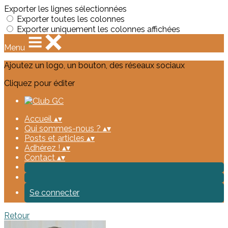
Exporter les lignes sélectionnées
Exporter toutes les colonnes
Exporter uniquement les colonnes affichées
Menu
Ajoutez un logo, un bouton, des réseaux sociaux
Cliquez pour éditer
Accueil
▴
▾
Qui sommes-nous ?
▴
▾
Posts et articles
▴
▾
Adhérez !
▴
▾
Contact
▴
▾
Se connecter
Retour