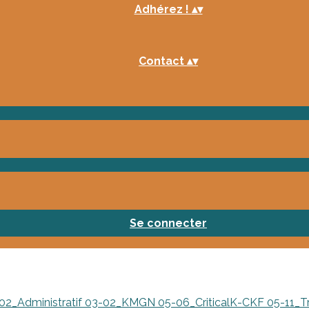
Adhérez !
▴
▾
Contact
▴
▾
Se connecter
"
02_Administratif
03-02_KMGN
05-06_CriticalK-CKF
05-11_