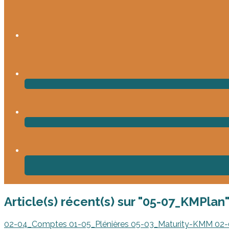
Article(s) récent(s) sur "05-07_KMPlan
02-04_Comptes
01-05_Plénières
05-03_Maturity-KMM
02-