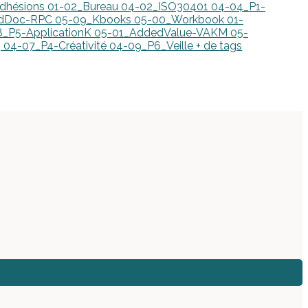
dhésions
01-02_Bureau
04-02_ISO30401
04-04_P1-
edDoc-RPC
05-09_Kbooks
05-00_Workbook
01-
_P5-ApplicationK
05-01_AddedValue-VAKM
05-
g
04-07_P4-Créativité
04-09_P6_Veille
+ de tags