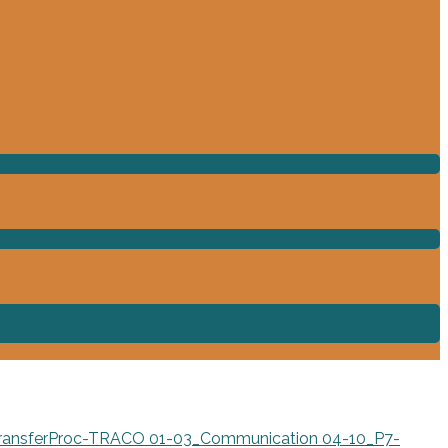
TransferProc-TRACO
01-03_Communication
04-10_P7-