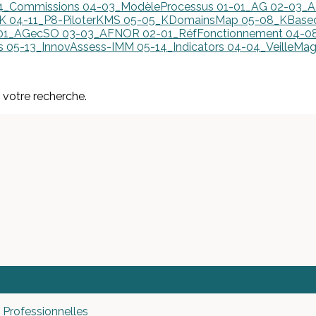
4_Commissions
04-03_ModèleProcessus
01-01_AG
02-03_A
nK
04-11_P8-PiloterKMS
05-05_KDomainsMap
05-08_KBas
01_AGecSO
03-03_AFNOR
02-01_RéfFonctionnement
04-08
ss
05-13_InnovAssess-IMM
05-14_Indicators
04-04_VeilleMa
r votre recherche.
 Professionnelles