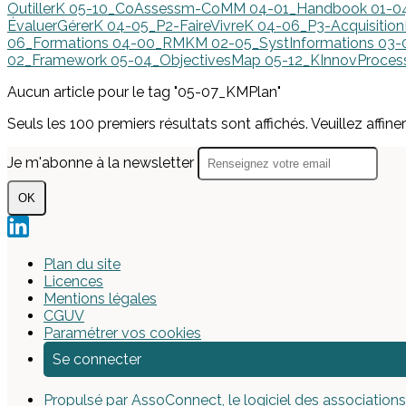
OutillerK
05-10_CoAssessm-CoMM
04-01_Handbook
01-0
ÉvaluerGérerK
04-05_P2-FaireVivreK
04-06_P3-Acquisitio
06_Formations
04-00_RMKM
02-05_SystInformations
03-
02_Framework
05-04_ObjectivesMap
05-12_KInnovProce
Aucun article pour le tag "05-07_KMPlan"
Seuls les 100 premiers résultats sont affichés. Veuillez affine
Je m'abonne à la newsletter
OK
Plan du site
Licences
Mentions légales
CGUV
Paramétrer vos cookies
Se connecter
Propulsé par AssoConnect, le logiciel des associations