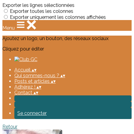
Exporter les lignes sélectionnées
Exporter toutes les colonnes
Exporter uniquement les colonnes affichées
Menu
Ajoutez un logo, un bouton, des réseaux sociaux
Cliquez pour éditer
Accueil
▴
▾
Qui sommes-nous ?
▴
▾
Posts et articles
▴
▾
Adhérez !
▴
▾
Contact
▴
▾
Se connecter
Retour