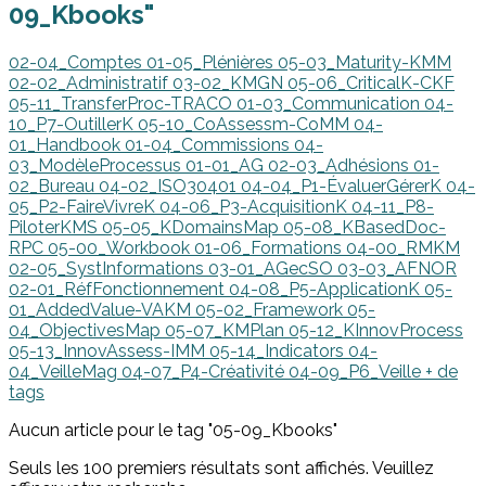
09_Kbooks"
02-04_Comptes
01-05_Plénières
05-03_Maturity-KMM
02-02_Administratif
03-02_KMGN
05-06_CriticalK-CKF
05-11_TransferProc-TRACO
01-03_Communication
04-
10_P7-OutillerK
05-10_CoAssessm-CoMM
04-
01_Handbook
01-04_Commissions
04-
03_ModèleProcessus
01-01_AG
02-03_Adhésions
01-
02_Bureau
04-02_ISO30401
04-04_P1-ÉvaluerGérerK
04-
05_P2-FaireVivreK
04-06_P3-AcquisitionK
04-11_P8-
PiloterKMS
05-05_KDomainsMap
05-08_KBasedDoc-
RPC
05-00_Workbook
01-06_Formations
04-00_RMKM
02-05_SystInformations
03-01_AGecSO
03-03_AFNOR
02-01_RéfFonctionnement
04-08_P5-ApplicationK
05-
01_AddedValue-VAKM
05-02_Framework
05-
04_ObjectivesMap
05-07_KMPlan
05-12_KInnovProcess
05-13_InnovAssess-IMM
05-14_Indicators
04-
04_VeilleMag
04-07_P4-Créativité
04-09_P6_Veille
+ de
tags
Aucun article pour le tag "05-09_Kbooks"
Seuls les 100 premiers résultats sont affichés. Veuillez