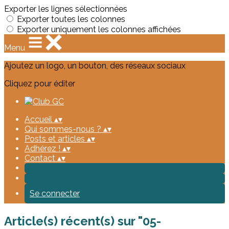
Exporter les lignes sélectionnées
Exporter toutes les colonnes
Exporter uniquement les colonnes affichées
Menu
Ajoutez un logo, un bouton, des réseaux sociaux
Cliquez pour éditer
Accueil
▴
▾
Qui sommes-nous ?
▴
▾
Posts et articles
▴
▾
Adhérez !
▴
▾
Contact
▴
▾
Se connecter
Article(s) récent(s) sur "05-