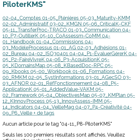
PiloterKMS"
02-04_Comptes
01-05_Plénières
05-03_Maturity-KMM
02-02_Administratif
03-02_KMGN
05-06_CriticalK-CKF
05-11_TransferProc-TRACO
01-03_Communication
04-
10_P7-OutillerK
05-10_CoAssessm-CoMM
04-
01_Handbook
01-04_Commissions
04-
03_ModèleProcessus
01-01_AG
02-03_Adhésions
01-
02_Bureau
04-02_ISO30401
04-04_P1-ÉvaluerGérerK
04-
05_P2-FaireVivreK
04-06_P3-AcquisitionK
05-
05_KDomainsMap
05-08_KBasedDoc-RPC
05-
09_Kbooks
05-00_Workbook
01-06_Formations
04-
00_RMKM
02-05_SystInformations
03-01_AGecSO
03-
03_AFNOR
02-01_RéfFonctionnement
04-08_P5-
ApplicationK
05-01_AddedValue-VAKM
05-
02_Framework
05-04_ObjectivesMap
05-07_KMPlan
05-
12_KInnovProcess
05-13_InnovAssess-IMM
05-
14_Indicators
04-04_VeilleMag
04-07_P4-Créativité
04-
09_P6_Veille
+ de tags
Aucun article pour le tag "04-11_P8-PiloterKMS"
Seuls les 100 premiers résultats sont affichés. Veuillez