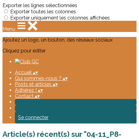
Exporter les lignes sélectionnées
Exporter toutes les colonnes
Exporter uniquement les colonnes affichées
Menu
Ajoutez un logo, un bouton, des réseaux sociaux
Cliquez pour éditer
Accueil
▴
▾
Qui sommes-nous ?
▴
▾
Posts et articles
▴
▾
Adhérez !
▴
▾
Contact
▴
▾
Se connecter
Article(s) récent(s) sur "04-11_P8-