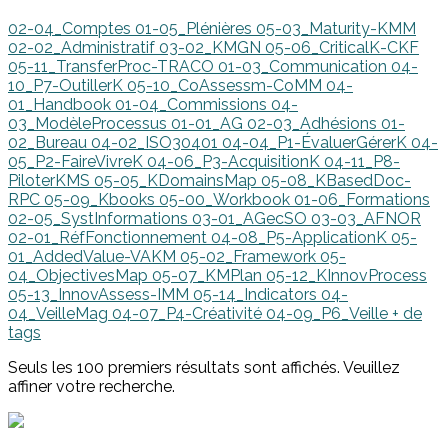
02-04_Comptes
01-05_Plénières
05-03_Maturity-KMM
02-02_Administratif
03-02_KMGN
05-06_CriticalK-CKF
05-11_TransferProc-TRACO
01-03_Communication
04-
10_P7-OutillerK
05-10_CoAssessm-CoMM
04-
01_Handbook
01-04_Commissions
04-
03_ModèleProcessus
01-01_AG
02-03_Adhésions
01-
02_Bureau
04-02_ISO30401
04-04_P1-ÉvaluerGérerK
04-
05_P2-FaireVivreK
04-06_P3-AcquisitionK
04-11_P8-
PiloterKMS
05-05_KDomainsMap
05-08_KBasedDoc-
RPC
05-09_Kbooks
05-00_Workbook
01-06_Formations
02-05_SystInformations
03-01_AGecSO
03-03_AFNOR
02-01_RéfFonctionnement
04-08_P5-ApplicationK
05-
01_AddedValue-VAKM
05-02_Framework
05-
04_ObjectivesMap
05-07_KMPlan
05-12_KInnovProcess
05-13_InnovAssess-IMM
05-14_Indicators
04-
04_VeilleMag
04-07_P4-Créativité
04-09_P6_Veille
+ de
tags
Seuls les 100 premiers résultats sont affichés. Veuillez
affiner votre recherche.