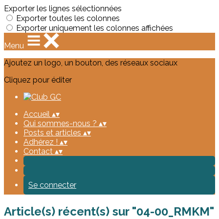
Exporter les lignes sélectionnées
Exporter toutes les colonnes
Exporter uniquement les colonnes affichées
Menu
Ajoutez un logo, un bouton, des réseaux sociaux
Cliquez pour éditer
Accueil
▴
▾
Qui sommes-nous ?
▴
▾
Posts et articles
▴
▾
Adhérez !
▴
▾
Contact
▴
▾
Se connecter
Article(s) récent(s) sur "04-00_RMKM"