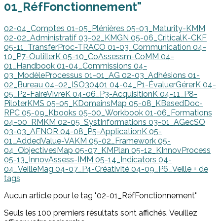
01_RéfFonctionnement"
02-04_Comptes
01-05_Plénières
05-03_Maturity-KMM
02-02_Administratif
03-02_KMGN
05-06_CriticalK-CKF
05-11_TransferProc-TRACO
01-03_Communication
04-
10_P7-OutillerK
05-10_CoAssessm-CoMM
04-
01_Handbook
01-04_Commissions
04-
03_ModèleProcessus
01-01_AG
02-03_Adhésions
01-
02_Bureau
04-02_ISO30401
04-04_P1-ÉvaluerGérerK
04-
05_P2-FaireVivreK
04-06_P3-AcquisitionK
04-11_P8-
PiloterKMS
05-05_KDomainsMap
05-08_KBasedDoc-
RPC
05-09_Kbooks
05-00_Workbook
01-06_Formations
04-00_RMKM
02-05_SystInformations
03-01_AGecSO
03-03_AFNOR
04-08_P5-ApplicationK
05-
01_AddedValue-VAKM
05-02_Framework
05-
04_ObjectivesMap
05-07_KMPlan
05-12_KInnovProcess
05-13_InnovAssess-IMM
05-14_Indicators
04-
04_VeilleMag
04-07_P4-Créativité
04-09_P6_Veille
+ de
tags
Aucun article pour le tag "02-01_RéfFonctionnement"
Seuls les 100 premiers résultats sont affichés. Veuillez