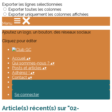
Exporter les lignes sélectionnées
Exporter toutes les colonnes
Exporter uniquement les colonnes affichées
Menu
Ajoutez un logo, un bouton, des réseaux sociaux
Cliquez pour éditer
Accueil
▴
▾
Qui sommes-nous ?
▴
▾
Posts et articles
▴
▾
Adhérez !
▴
▾
Contact
▴
▾
Se connecter
Article(s) récent(s) sur "02-