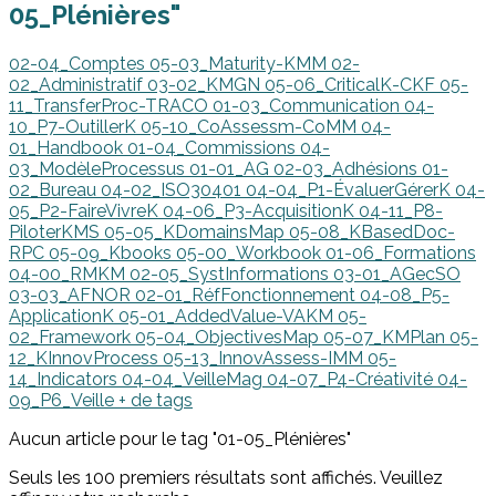
05_Plénières"
02-04_Comptes
05-03_Maturity-KMM
02-
02_Administratif
03-02_KMGN
05-06_CriticalK-CKF
05-
11_TransferProc-TRACO
01-03_Communication
04-
10_P7-OutillerK
05-10_CoAssessm-CoMM
04-
01_Handbook
01-04_Commissions
04-
03_ModèleProcessus
01-01_AG
02-03_Adhésions
01-
02_Bureau
04-02_ISO30401
04-04_P1-ÉvaluerGérerK
04-
05_P2-FaireVivreK
04-06_P3-AcquisitionK
04-11_P8-
PiloterKMS
05-05_KDomainsMap
05-08_KBasedDoc-
RPC
05-09_Kbooks
05-00_Workbook
01-06_Formations
04-00_RMKM
02-05_SystInformations
03-01_AGecSO
03-03_AFNOR
02-01_RéfFonctionnement
04-08_P5-
ApplicationK
05-01_AddedValue-VAKM
05-
02_Framework
05-04_ObjectivesMap
05-07_KMPlan
05-
12_KInnovProcess
05-13_InnovAssess-IMM
05-
14_Indicators
04-04_VeilleMag
04-07_P4-Créativité
04-
09_P6_Veille
+ de tags
Aucun article pour le tag "01-05_Plénières"
Seuls les 100 premiers résultats sont affichés. Veuillez