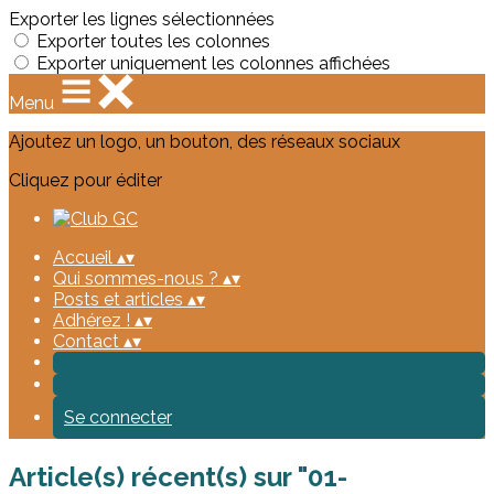
Exporter les lignes sélectionnées
Exporter toutes les colonnes
Exporter uniquement les colonnes affichées
Menu
Ajoutez un logo, un bouton, des réseaux sociaux
Cliquez pour éditer
Accueil
▴
▾
Qui sommes-nous ?
▴
▾
Posts et articles
▴
▾
Adhérez !
▴
▾
Contact
▴
▾
Se connecter
Article(s) récent(s) sur "01-