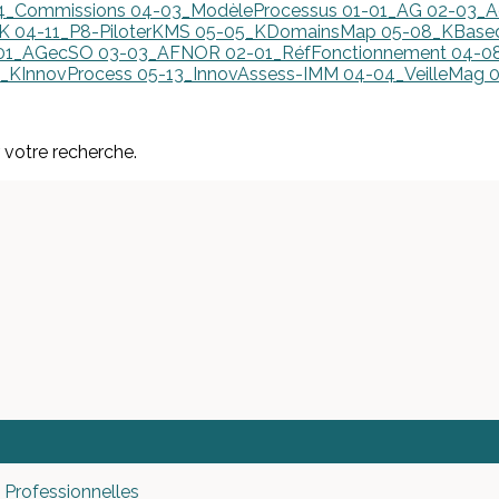
4_Commissions
04-03_ModèleProcessus
01-01_AG
02-03_A
nK
04-11_P8-PiloterKMS
05-05_KDomainsMap
05-08_KBas
01_AGecSO
03-03_AFNOR
02-01_RéfFonctionnement
04-08
2_KInnovProcess
05-13_InnovAssess-IMM
04-04_VeilleMag
0
r votre recherche.
 Professionnelles