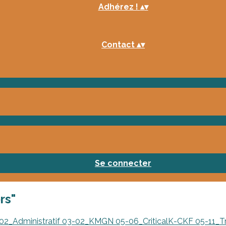
Adhérez !
▴
▾
Contact
▴
▾
Se connecter
rs"
02_Administratif
03-02_KMGN
05-06_CriticalK-CKF
05-11_