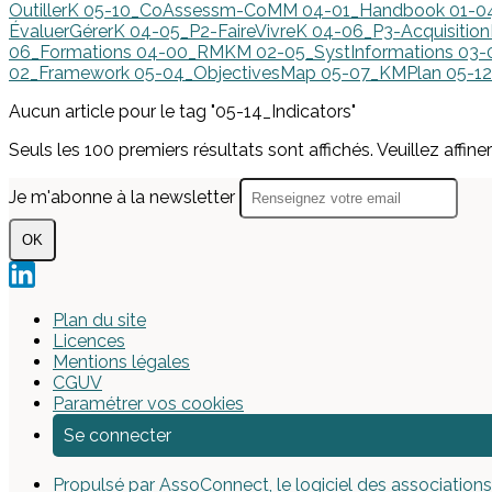
OutillerK
05-10_CoAssessm-CoMM
04-01_Handbook
01-0
ÉvaluerGérerK
04-05_P2-FaireVivreK
04-06_P3-Acquisitio
06_Formations
04-00_RMKM
02-05_SystInformations
03-
02_Framework
05-04_ObjectivesMap
05-07_KMPlan
05-1
Aucun article pour le tag "05-14_Indicators"
Seuls les 100 premiers résultats sont affichés. Veuillez affine
Je m'abonne à la newsletter
OK
Plan du site
Licences
Mentions légales
CGUV
Paramétrer vos cookies
Se connecter
Propulsé par AssoConnect, le logiciel des associations