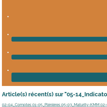
Article(s) récent(s) sur "05-14_Indicato
02-04_Comptes
01-05_Plénières
05-03_Maturity-KMM
02-