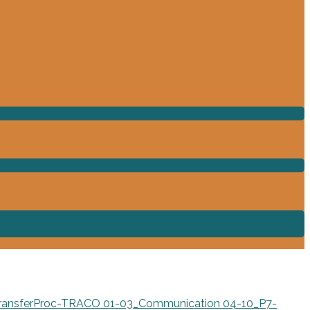
TransferProc-TRACO
01-03_Communication
04-10_P7-