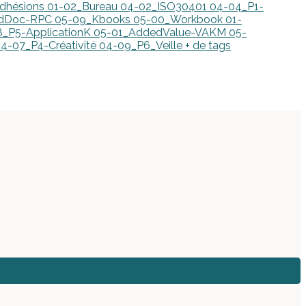
dhésions
01-02_Bureau
04-02_ISO30401
04-04_P1-
edDoc-RPC
05-09_Kbooks
05-00_Workbook
01-
_P5-ApplicationK
05-01_AddedValue-VAKM
05-
4-07_P4-Créativité
04-09_P6_Veille
+ de tags