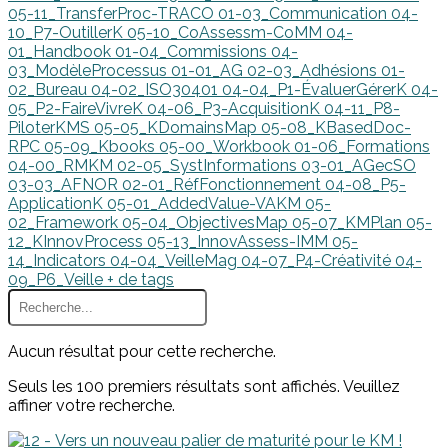
05-11_TransferProc-TRACO
01-03_Communication
04-
10_P7-OutillerK
05-10_CoAssessm-CoMM
04-
01_Handbook
01-04_Commissions
04-
03_ModèleProcessus
01-01_AG
02-03_Adhésions
01-
02_Bureau
04-02_ISO30401
04-04_P1-ÉvaluerGérerK
04-
05_P2-FaireVivreK
04-06_P3-AcquisitionK
04-11_P8-
PiloterKMS
05-05_KDomainsMap
05-08_KBasedDoc-
RPC
05-09_Kbooks
05-00_Workbook
01-06_Formations
04-00_RMKM
02-05_SystInformations
03-01_AGecSO
03-03_AFNOR
02-01_RéfFonctionnement
04-08_P5-
ApplicationK
05-01_AddedValue-VAKM
05-
02_Framework
05-04_ObjectivesMap
05-07_KMPlan
05-
12_KInnovProcess
05-13_InnovAssess-IMM
05-
14_Indicators
04-04_VeilleMag
04-07_P4-Créativité
04-
09_P6_Veille
+ de tags
Aucun résultat pour cette recherche.
Seuls les 100 premiers résultats sont affichés. Veuillez
affiner votre recherche.