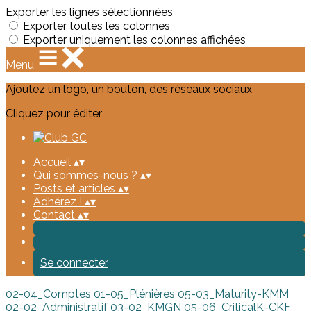
Exporter les lignes sélectionnées
Exporter toutes les colonnes
Exporter uniquement les colonnes affichées
Menu
Ajoutez un logo, un bouton, des réseaux sociaux
Cliquez pour éditer
Accueil
▴
▾
Qui sommes-nous ?
▴
▾
Posts et articles
▴
▾
Adhérez !
▴
▾
Contact
▴
▾
Se connecter
02-04_Comptes
01-05_Plénières
05-03_Maturity-KMM
02-02_Administratif
03-02_KMGN
05-06_CriticalK-CKF