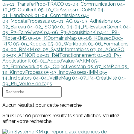
05-11_TransferProc-TRACO
01-03_Communication
04-
10_P7-OutillerK
05-10_CoAssessm-CoMM
04-
01_Handbook
01-04_Commissions
04-
03_ModèleProcessus
01-01_AG
02-03_Adhésions
01-
02_Bureau
04-02_ISO30401
04-04_P1-ÉvaluerGérerK
04-
05_P2-FaireVivreK
04-06_P3-AcquisitionK
04-11_P8-
PiloterKMS
05-05_KDomainsMap
05-08_KBasedDoc-
RPC
05-09_Kbooks
05-00_Workbook
01-06_Formations
04-00_RMKM
02-05_SystInformations
03-01_AGecSO
03-03_AFNOR
02-01_RéfFonctionnement
04-08_P5-
ApplicationK
05-01_AddedValue-VAKM
05-
02_Framework
05-04_ObjectivesMap
05-07_KMPlan
05-
12_KInnovProcess
05-13_InnovAssess-IMM
05-
14_Indicators
04-04_VeilleMag
04-07_P4-Créativité
04-
09_P6_Veille
+ de tags
Aucun résultat pour cette recherche.
Seuls les 100 premiers résultats sont affichés. Veuillez
affiner votre recherche.