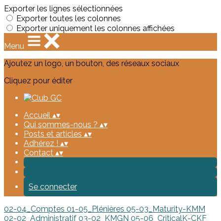
Exporter les lignes sélectionnées
Exporter toutes les colonnes
Exporter uniquement les colonnes affichées
Menu
Ajoutez un logo, un bouton, des réseaux sociaux
Cliquez pour éditer
Accueil
▴
▾
Qui sommes-nous ?
▴
▾
Posts et articles
▴
▾
Adhérez !
▴
▾
Contact
▴
▾
Se connecter
02-04_Comptes
01-05_Plénières
05-03_Maturity-KMM
02-02_Administratif
03-02_KMGN
05-06_CriticalK-CKF