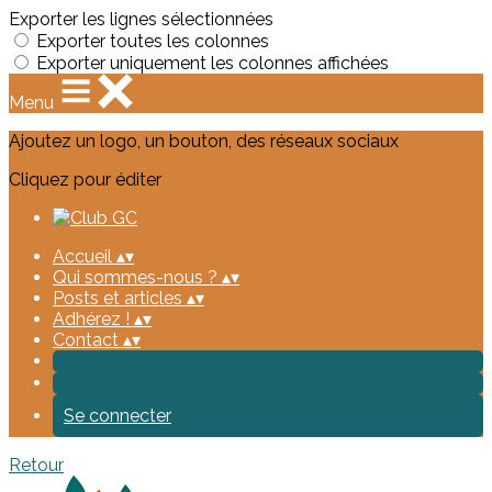
Exporter les lignes sélectionnées
Exporter toutes les colonnes
Exporter uniquement les colonnes affichées
Menu
Ajoutez un logo, un bouton, des réseaux sociaux
Cliquez pour éditer
Accueil
▴
▾
Qui sommes-nous ?
▴
▾
Posts et articles
▴
▾
Adhérez !
▴
▾
Contact
▴
▾
Se connecter
Retour